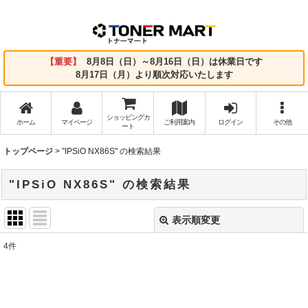
【重要】
8月8日（日）～8月16日（日）は休業日です
8月17日（月）より順次対応いたします
ショッピングカ
ホーム
マイページ
ご利用案内
ログイン
その他
ート
トップページ
>
"IPSiO NX86S"
の
検索結果
"IPSiO NX86S"
の
検索結果
表示順変更
閉じる
4
件
商品検索
:
表示数
: