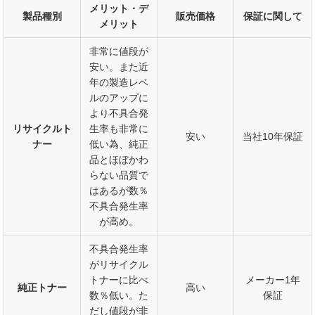
メリット・デ
製品種別
販売価格
保証に関して
メリット
非常に値段が
安い。また近
年の製造レベ
ルのアップに
より不具合発
リサイクルト
生率も非常に
安い
当社10年保証
ナー
低い為、純正
品とほぼかわ
らない品質で
はあるが数％
不具合発生率
が高め。
不具合発生率
がリサイクル
トナーに比べ
メーカー1年
純正トナー
高い
数％低い。た
保証
だし値段が非