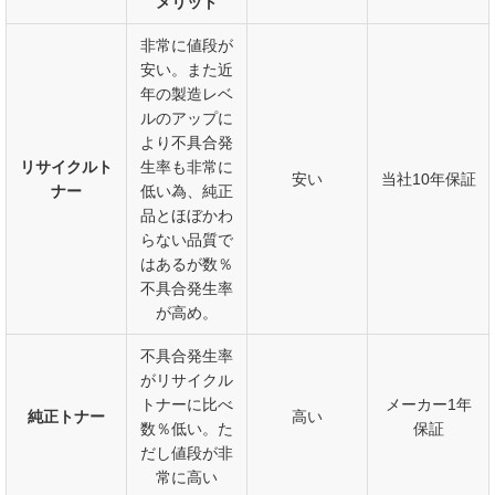
メリット
非常に値段が
安い。また近
年の製造レベ
ルのアップに
より不具合発
リサイクルト
生率も非常に
安い
当社10年保証
ナー
低い為、純正
品とほぼかわ
らない品質で
はあるが数％
不具合発生率
が高め。
不具合発生率
がリサイクル
トナーに比べ
メーカー1年
純正トナー
高い
数％低い。た
保証
だし値段が非
常に高い