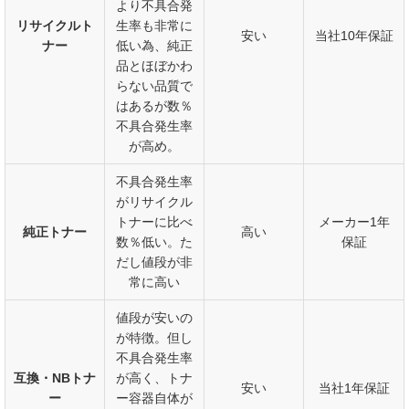
より不具合発
リサイクルト
生率も非常に
安い
当社10年保証
ナー
低い為、純正
品とほぼかわ
らない品質で
はあるが数％
不具合発生率
が高め。
不具合発生率
がリサイクル
トナーに比べ
メーカー1年
純正トナー
高い
数％低い。た
保証
だし値段が非
常に高い
値段が安いの
が特徴。但し
不具合発生率
互換・NBトナ
が高く、トナ
安い
当社1年保証
ー
ー容器自体が