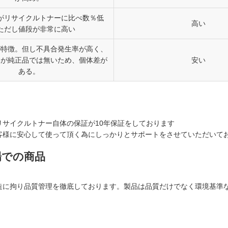
がリサイクルトナーに比べ数％低
高い
ただし値段が非常に高い
が特徴。但し不具合発生率が高く、
体が純正品では無いため、個体差が
安い
ある。
サイクルトナー自体の保証が10年保証をしております
客様に安心して使って頂く為にしっかりとサポートをさせていただいて
場での商品
造に拘り品質管理を徹底しております。製品は品質だけでなく環境基準