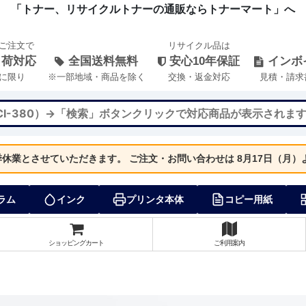
「トナー、リサイクルトナーの通販ならトナーマート」へ
のご注文で
リサイクル品は
出荷対応
全国送料無料
安心10年保証
インボ
に限り
※一部地域・商品を除く
交換・返金対応
見積・請求
夏季休業とさせていただきます。
ご注文・お問い合わせは 8月17日（月
ラム
インク
プリンタ本体
コピー用紙
ショッピングカート
ご利用案内