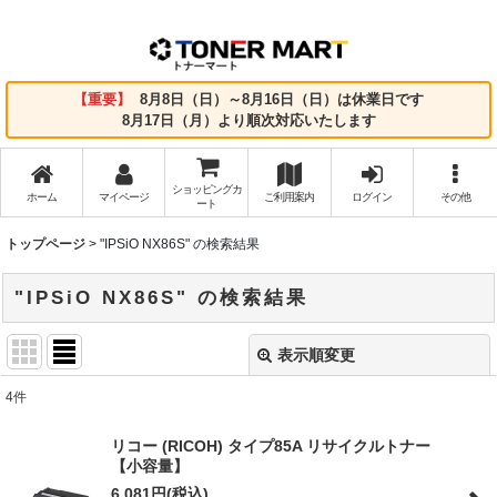
【重要】
8月8日（日）～8月16日（日）は休業日です
8月17日（月）より順次対応いたします
ショッピングカ
ホーム
マイページ
ご利用案内
ログイン
その他
ート
トップページ
>
"IPSiO NX86S"
の
検索結果
"IPSiO NX86S"
の
検索結果
表示順変更
閉じる
4
件
商品検索
:
リコー (RICOH) タイプ85A リサイクルトナー
【小容量】
表示数
:
6,081
円
(税込)