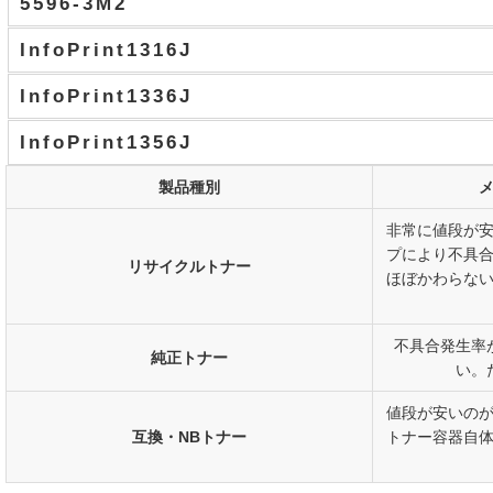
5596-3M2
InfoPrint1316J
InfoPrint1336J
InfoPrint1356J
製品種別
非常に値段が
プにより不具
リサイクルトナー
ほぼかわらな
不具合発生率
純正トナー
い。
値段が安いの
互換・NBトナー
トナー容器自