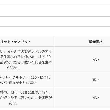
メリット・デメリット
販売価格
安い。また近年の製造レベルのアッ
合発生率も非常に低い為、純正品と
安い
い品質ではあるが数％不具合発生率
が高め。
がリサイクルトナーに比べ数％低
高い
ただし値段が非常に高い
が特徴。但し不具合発生率が高く、
体が純正品では無いため、個体差が
安い
ある。