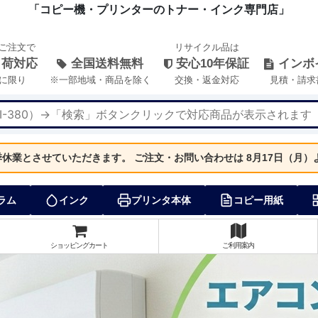
「コピー機・プリンターのトナー・インク専門店」
のご注文で
リサイクル品は
出荷対応
全国送料無料
安心10年保証
インボ
に限り
※一部地域・商品を除く
交換・返金対応
見積・請求
夏季休業とさせていただきます。
ご注文・お問い合わせは 8月17日（月
ラム
インク
プリンタ本体
コピー用紙
ショッピングカート
ご利用案内