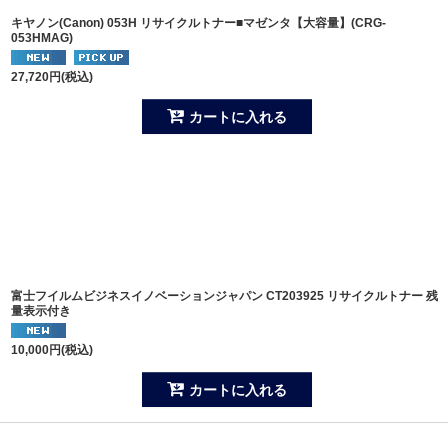
キヤノン(Canon) 053H リサイクルトナー■マゼンタ【大容量】(CRG-
053HMAG)
27,720
円
(税込)
カートに入れる
富士フイルムビジネスイノベーションジャパン CT203925 リサイクルトナー 残
量表示付き
10,000
円
(税込)
カートに入れる