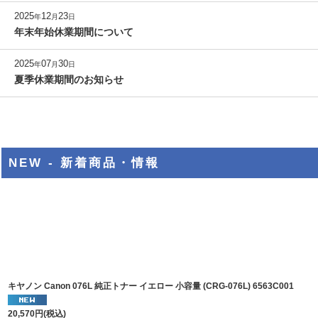
2025
12
23
年
月
日
年末年始休業期間について
2025
07
30
年
月
日
夏季休業期間のお知らせ
NEW - 新着商品・情報
キヤノン Canon 076L 純正トナー イエロー 小容量 (CRG-076L) 6563C001
20,570
円
(税込)