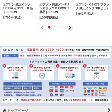
エプソン 純正インク
エプソン 純正メンテナ
エプソン ICBK73 ブラッ
IB09YA イエロー 単品
ンスボックス EWMB3
ク 純正インク 3本セット
｜ EPSON
単品 | EPSON
8,942
円
(税込)
1,700
円
(税込)
1,600
円
(税込)
トップページ