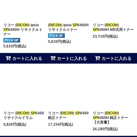
並び順
:
リコー (
RICOH
) ipsio
(
RICOH
) ipsio
SP
6400H
リコー (
RICOH
)
絞り込む
SP
6400H リサイクルト
リサイクルトナー
SP
6400H NB汎用トナー
ナー
23,716
円
(税込)
5,610
円
(税込)
5,610
円
(税込)
カートに入れる
カートに入れる
カートに入れる
リコー (
RICOH
)
SP
6400
リコー (
RICOH
)
SP
6400
リコー (
RICOH
)
リサイクルドラム
純正トナー
SP
6400H 純正トナー
【大容量】
5,820
円
(税込)
17,154
円
(税込)
26,180
円
(税込)