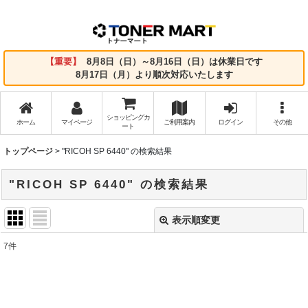
【重要】
8月8日（日）～8月16日（日）は休業日です
8月17日（月）より順次対応いたします
ショッピングカ
ホーム
マイページ
ご利用案内
ログイン
その他
ート
トップページ
>
"RICOH SP 6440"
の
検索結果
"RICOH SP 6440"
の
検索結果
表示順変更
閉じる
7
件
商品検索
:
表示数
: