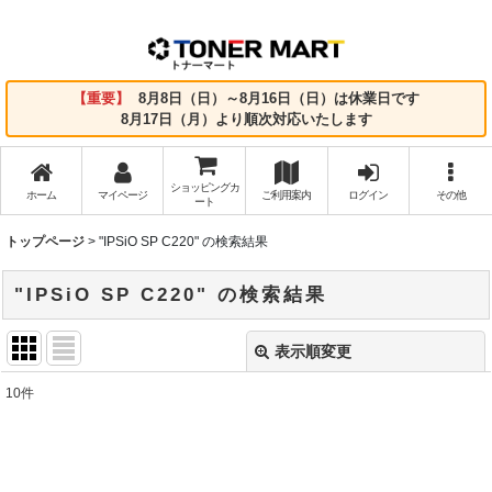
【重要】
8月8日（日）～8月16日（日）は休業日です
8月17日（月）より順次対応いたします
ショッピングカ
ホーム
マイページ
ご利用案内
ログイン
その他
ート
トップページ
>
"IPSiO SP C220"
の
検索結果
"IPSiO SP C220"
の
検索結果
表示順変更
閉じる
10
件
商品検索
:
表示数
: