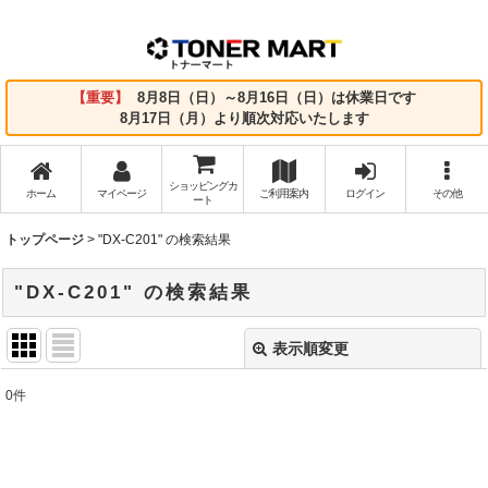
【重要】
8月8日（日）～8月16日（日）は休業日です
8月17日（月）より順次対応いたします
ショッピングカ
ホーム
マイページ
ご利用案内
ログイン
その他
ート
トップページ
>
"DX-C201"
の
検索結果
"DX-C201"
の
検索結果
表示順変更
閉じる
0
件
商品検索
:
表示数
: