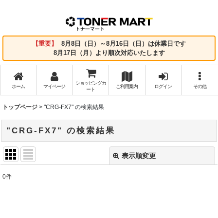
【重要】
8月8日（日）～8月16日（日）は休業日です
8月17日（月）より順次対応いたします
ショッピングカ
ホーム
マイページ
ご利用案内
ログイン
その他
ート
トップページ
>
"CRG-FX7"
の
検索結果
"CRG-FX7"
の
検索結果
表示順変更
閉じる
0
件
商品検索
:
表示数
: