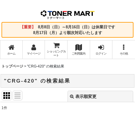
【重要】
8月8日（日）～8月16日（日）は休業日です
8月17日（月）より順次対応いたします
ショッピングカ
ホーム
マイページ
ご利用案内
ログイン
その他
ート
トップページ
>
"CRG-420"
の
検索結果
"CRG-420"
の
検索結果
表示順変更
閉じる
1
件
商品検索
:
表示数
: