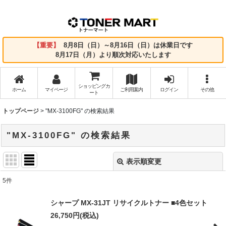
【重要】
8月8日（日）～8月16日（日）は休業日です
8月17日（月）より順次対応いたします
ショッピングカ
ホーム
マイページ
ご利用案内
ログイン
その他
ート
トップページ
>
"MX-3100FG"
の
検索結果
"MX-3100FG"
の
検索結果
表示順変更
閉じる
5
件
商品検索
:
シャープ MX-31JT リサイクルトナー ■4色セット
表示数
:
26,750
円
(税込)