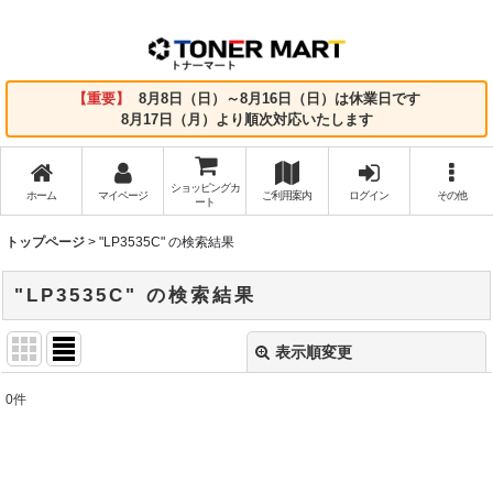
【重要】
8月8日（日）～8月16日（日）は休業日です
8月17日（月）より順次対応いたします
ショッピングカ
ホーム
マイページ
ご利用案内
ログイン
その他
ート
トップページ
>
"LP3535C"
の
検索結果
"LP3535C"
の
検索結果
表示順変更
閉じる
0
件
商品検索
:
表示数
: