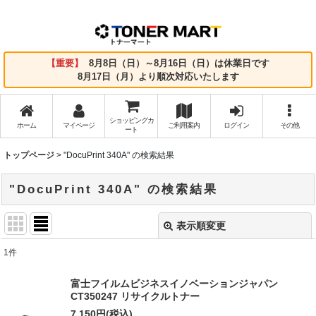
【重要】
8月8日（日）～8月16日（日）は休業日です
8月17日（月）より順次対応いたします
ショッピングカ
ホーム
マイページ
ご利用案内
ログイン
その他
ート
トップページ
>
"DocuPrint 340A"
の
検索結果
"DocuPrint 340A"
の
検索結果
表示順変更
閉じる
1
件
商品検索
:
富士フイルムビジネスイノベーションジャパン
CT350247 リサイクルトナー
表示数
:
7,150
円
(税込)