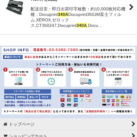
配送目安：即日出荷印字枚数：約10,000枚対応機
並び順
:
種：Docuprint
340A
Docuprint350JM富士フィル
ム,XEROX,ゼロック
ス,CT350247,Docuprint
340A
,Docu…
絞り込む
トップページ
ショッピングカート