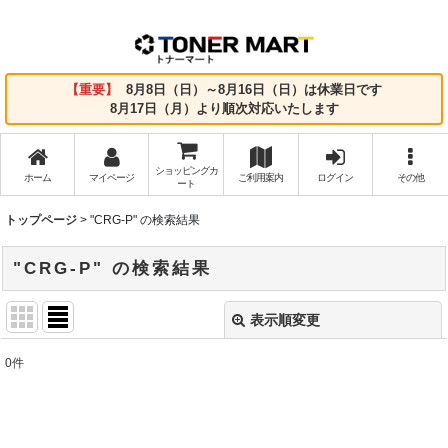
【重要】
8月8日（日）～8月16日（日）は休業日です
8月17日（月）より順次対応いたします
ショッピングカ
ホーム
マイページ
ご利用案内
ログイン
その他
ート
トップページ
>
"CRG-P"
の
検索結果
"CRG-P"
の
検索結果
表示順変更
閉じる
0
件
商品検索
:
表示数
: