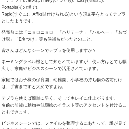
「テプラ」の由来はTimely(いつでも)、Easy(簡単に)、
Portable(その場で)、
Rapid(すぐに)、Affix(貼付けられる)という頭文字をとってテプラ
としたようです。
発売前には「ニョロニョロ」「ハリテーナ」「ハルベー」「名づ
け親」「E名づけ」等も候補名だったとのこと。
皆さんはどんなシーンでテプラを使用しますか？
ネーミングラベル機として知られていますが、使い方はとても幅
広く、家庭やビジネスシーンで活用されています。
家庭ではお子様の保育園、幼稚園、小学校の持ち物の名前付け
は、手書きですと大変ですよね。
テプラを使えば簡単に早く、そしてキレイに仕上がります。
名前の前後に動物や似顔絵のイラスト等のアクセントを付けるこ
ともできます。
ビジネスシーンでは、ファイルを整理するにあたって、誰が見て