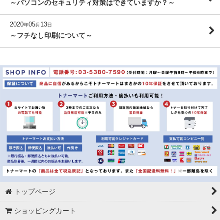
～パソコンのセキュリティ対策はできていますか？～
2020
05
13
年
月
日
～フチなし印刷について～
トップページ
ショッピングカート