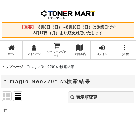
【重要】
8月8日（日）～8月16日（日）は休業日です
8月17日（月）より順次対応いたします
ショッピングカ
ホーム
マイページ
ご利用案内
ログイン
その他
ート
トップページ
>
"imagio Neo220"
の
検索結果
"imagio Neo220"
の
検索結果
表示順変更
閉じる
0
件
商品検索
:
表示数
: