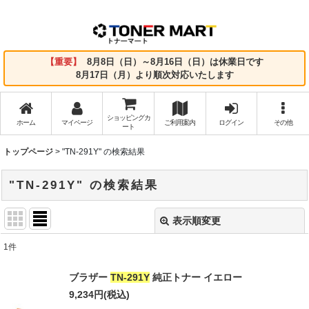
【重要】
8月8日（日）～8月16日（日）は休業日です
8月17日（月）より順次対応いたします
ショッピングカ
ホーム
マイページ
ご利用案内
ログイン
その他
ート
トップページ
>
"TN-291Y"
の
検索結果
"TN-291Y"
の
検索結果
表示順変更
閉じる
1
件
商品検索
:
ブラザー
TN-291Y
純正トナー イエロー
表示数
:
9,234
円
(税込)