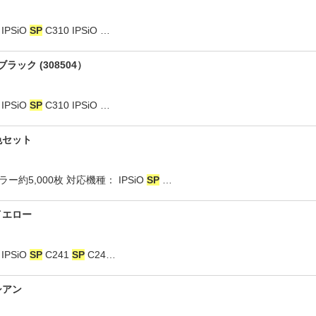
PSiO
SP
C310 IPSiO …
ブラック (308504）
PSiO
SP
C310 IPSiO …
色セット
ー約5,000枚 対応機種： IPSiO
SP
…
イエロー
PSiO
SP
C241
SP
C24…
シアン