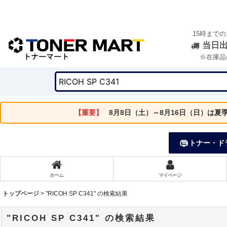
15時まで
当日
※在庫品
【重要】
8月8日（土）～8月16日（日）は
トナー・ド
ホーム
マイページ
トップページ
>
"RICOH SP C341"
の
検索結果
"RICOH SP C341"
の
検索結果