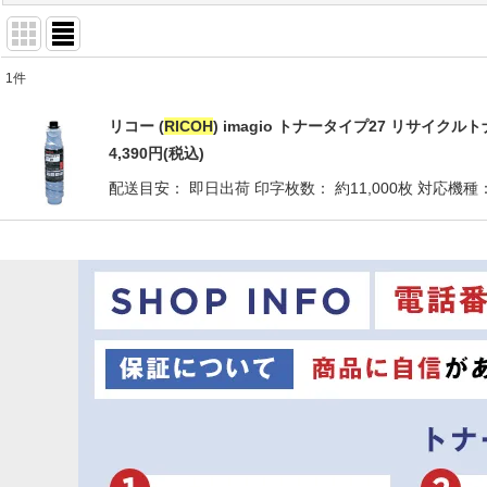
1
件
商品検索
:
リコー (
RICOH
) imagio トナータイプ27 リサイクル
表示数
:
4,390
円
(税込)
配送目安： 即日出荷 印字枚数： 約11,000枚 対応機種： ima
並び順
: