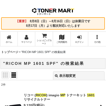
【重要】
8月8日（日）～8月16日（日）は休業日です
8月17日（月）より順次対応いたします
ショッピングカ
ホーム
マイページ
ご利用案内
ログイン
その他
ート
トップページ
>
"RICOH MP 1601 SPF"
の
検索結果
"RICOH MP 1601 SPF"
の
検索結果
表示順変更
閉じる
2
件
商品検索
:
リコー (
RICOH
) imagio
MP
トナーキット
1601
リサイクルトナー
表示数
:
9,120
円
(税込)