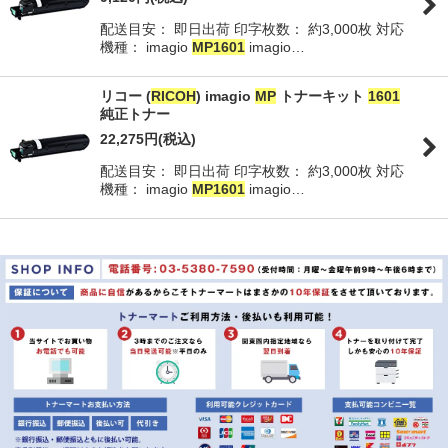
配送目安： 即日出荷 印字枚数： 約3,000枚 対応
並び順
:
機種： imagio
MP
1601
imagio…
絞り込む
リコー (
RICOH
) imagio
MP
トナーキット
1601
純正トナー
22,275
円
(税込)
配送目安： 即日出荷 印字枚数： 約3,000枚 対応
機種： imagio
MP
1601
imagio…