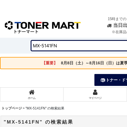
15時まで
当日
※在庫品
【重要】
8月8日（土）～8月16日（日）は
トナー・ド
ホーム
マイページ
トップページ
>
"MX-5141FN"
の
検索結果
"MX-5141FN"
の
検索結果