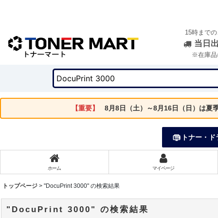
15時まで
当日
※在庫品
【重要】
8月8日（土）～8月16日（日）は
トナー・ド
ホーム
マイページ
トップページ
>
"DocuPrint 3000"
の
検索結果
"DocuPrint 3000"
の
検索結果