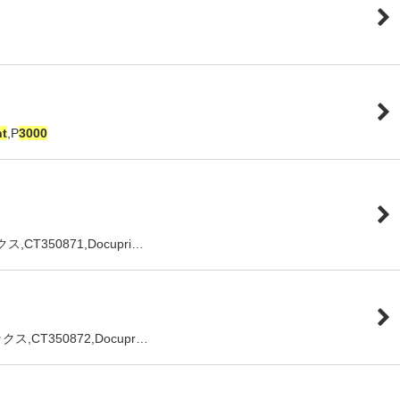
nt
,P
3000
ス,CT350871,Docupri…
ックス,CT350872,Docupr…