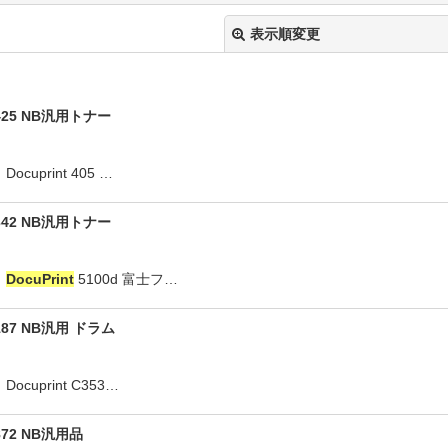
表示順変更
25 NB汎用トナー
ocuprint 405 …
42 NB汎用トナー
絞り込む
：
DocuPrint
5100d 富士フ…
7 NB汎用 ドラム
ocuprint C353…
2 NB汎用品