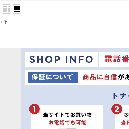
0
件
商品検索
:
表示数
:
並び順
: