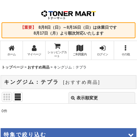
【重要】
8月8日（日）～8月16日（日）は休業日です
8月17日（月）より順次対応いたします
ショッピングカ
ホーム
マイページ
ご利用案内
ログイン
その他
ート
トップページ
>
おすすめ商品
>
キングジム：テプラ
キングジム：テプラ
[
おすすめ商品
]
表示順変更
閉じる
0
件
表示数
:
並び順
:
特集で絞り込む