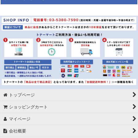
絞り込む
レターケース&メール便専用ケース&紙袋
胡蝶蘭:ハイグレード
胡蝶蘭:スタンダード
胡蝶蘭:ミディ
胡蝶蘭:化粧蘭
クッション封筒
コピー用紙
トップページ
ショッピングカート
カラーペーパー
マイページ
キングジム：テプラ
会社概要
テプラ：6ｍｍ