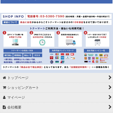
絞り込む
レターケース&メール便専用ケース&紙袋
胡蝶蘭:ハイグレード
胡蝶蘭:スタンダード
胡蝶蘭:ミディ
胡蝶蘭:化粧蘭
クッション封筒
コピー用紙
トップページ
ショッピングカート
カラーペーパー
マイページ
キングジム：テプラ
会社概要
テプラ：6ｍｍ