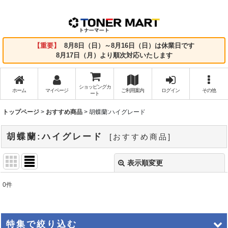
【重要】
8月8日（日）～8月16日（日）は休業日です
8月17日（月）より順次対応いたします
ショッピングカ
ホーム
マイページ
ご利用案内
ログイン
その他
ート
トップページ
>
おすすめ商品
>
胡蝶蘭:ハイグレード
胡蝶蘭:ハイグレード
[
おすすめ商品
]
表示順変更
閉じる
0
件
表示数
:
並び順
:
特集で絞り込む