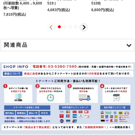
(印刷枚数 6,400→9,600
519 )
510II)
枚へ増量)
4,683
円
(税込)
6,600
円
(税込)
7,810
円
(税込)
関連商品
商品名
キャノン カートリッジ519II リサイクルトナー 【大容量】
キャノン カートリッジ519 リサイクルトナー 【小容量】