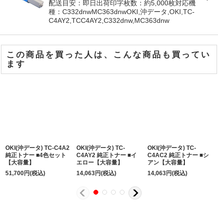
配送目安：即日出荷印字枚数：約5,000枚対応機
種：C332dnwMC363dnwOKI,沖データ,OKI,TC-
C4AY2,TCC4AY2,C332dnw,MC363dnw
この商品を買った人は、こんな商品も買ってい
ます
OKI(沖データ) TC-C4A2
OKI(沖データ) TC-
OKI(沖データ) TC-
純正トナー ■4色セット
C4AY2 純正トナー ■イ
C4AC2 純正トナー ■シ
【大容量】
エロー【大容量】
アン【大容量】
51,700
円
(税込)
14,063
円
(税込)
14,063
円
(税込)