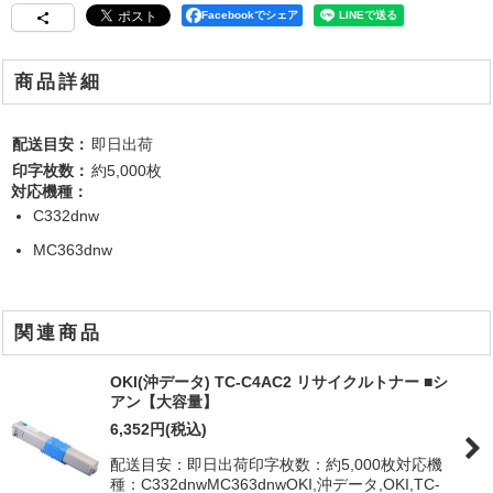
Facebookでシェア
商品詳細
配送目安：
即日出荷
印字枚数：
約5,000枚
対応機種：
C332dnw
MC363dnw
関連商品
OKI(沖データ) TC-C4AC2 リサイクルトナー ■シ
アン【大容量】
6,352
円
(税込)
配送目安：即日出荷印字枚数：約5,000枚対応機
種：C332dnwMC363dnwOKI,沖データ,OKI,TC-