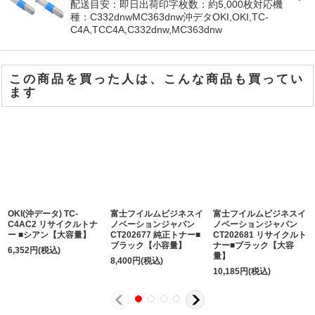
配送目安：即日出荷印字枚数：約5,000枚対応機
種：C332dnwMC363dnw沖デタOKI,OKI,TC-
C4A,TCC4A,C332dnw,MC363dnw
この商品を買った人は、こんな商品も買ってい
ます
OKI(沖データ) TC-
富士フイルムビジネスイ
富士フイルムビジネスイ
C4AC2 リサイクルトナ
ノベーションジャパン
ノベーションジャパン
ー ■シアン【大容量】
CT202677 純正トナー■
CT202681 リサイクルト
ブラック【小容量】
ナー■ブラック【大容
6,352
円
(税込)
量】
8,400
円
(税込)
10,185
円
(税込)