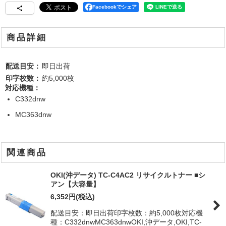
Facebookでシェア
商品詳細
配送目安：
即日出荷
印字枚数：
約5,000枚
対応機種：
C332dnw
MC363dnw
関連商品
OKI(沖データ) TC-C4AC2 リサイクルトナー ■シ
アン【大容量】
6,352
円
(税込)
配送目安：即日出荷印字枚数：約5,000枚対応機
種：C332dnwMC363dnwOKI,沖データ,OKI,TC-