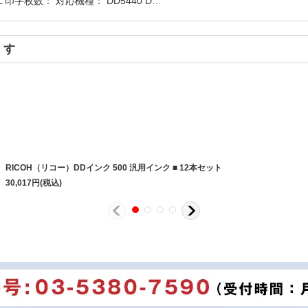
印字枚数： 対応機種： DD5440 D…
ます
RICOH（リコー）DDインク 500 汎用インク ■ 12本セット
30,017
円
(税込)