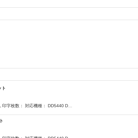
ット
印字枚数： 対応機種： DD5440 D…
ット