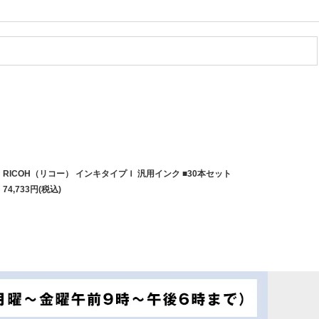
RICOH（リコー） インキタイプＩ 汎用インク ■30本セット
74,733
円
(税込)