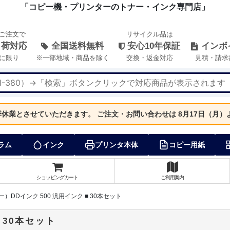
「コピー機・プリンターのトナー・インク専門店」
のご注文で
リサイクル品は
出荷対応
全国送料無料
安心10年保証
インボ
に限り
※一部地域・商品を除く
交換・返金対応
見積・請求
夏季休業とさせていただきます。
ご注文・お問い合わせは 8月17日（月
ラム
インク
プリンタ本体
コピー用紙
ショッピングカート
ご利用案内
ー）DDインク 500 汎用インク ■ 30本セット
 30本セット