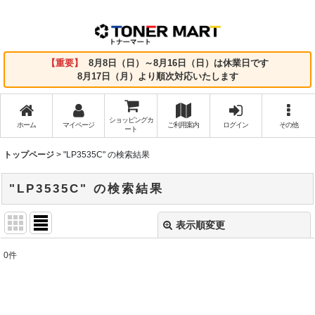
【重要】
8月8日（日）～8月16日（日）は休業日です
8月17日（月）より順次対応いたします
ショッピングカ
ホーム
マイページ
ご利用案内
ログイン
その他
ート
トップページ
>
"LP3535C"
の
検索結果
"LP3535C"
の
検索結果
表示順変更
閉じる
0
件
商品検索
:
表示数
: