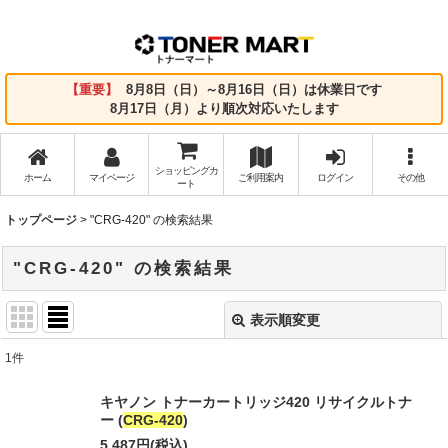
【重要】
8月8日（日）～8月16日（日）は休業日です
8月17日（月）より順次対応いたします
ショッピングカ
ホーム
マイページ
ご利用案内
ログイン
その他
ート
トップページ
>
"CRG-420"
の
検索結果
"CRG-420"
の
検索結果
表示順変更
閉じる
1
件
商品検索
:
キヤノン トナーカートリッジ420 リサイクルトナ
ー (
CRG-420
)
表示数
:
5,487
円
(税込)