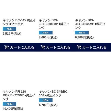
並び順
:
キヤノン BC-345 純正イ
キヤノン BCI-
キヤノン BCI-
絞り込む
ンク ■ブラック
381+380/6MP ■純正イ
381+380/5MP ■純正イ
ンク
ンク
2,519
円
(税込)
7,600
円
(税込)
6,300
円
(税込)
カートに入れる
カートに入れる
カートに入れる
キヤノン PFI-120
キヤノン BC-345/BC-
MBK/BK/C/M/Y ■純正イ
346 ■純正インク
ンク
4,700
円
(税込)
40,400
円
(税込)