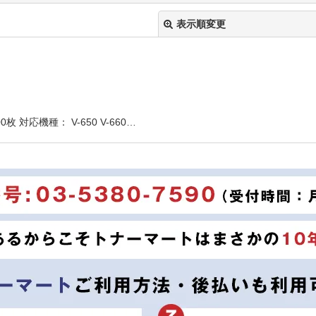
表示順変更
 対応機種： V-650 V-660…
絞り込む