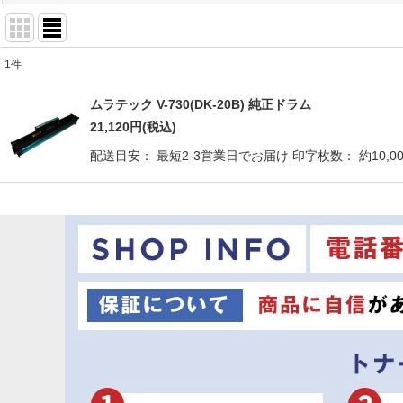
1
件
商品検索
:
ムラテック V-730(DK-20B) 純正ドラム
表示数
:
21,120
円
(税込)
配送目安： 最短2-3営業日でお届け 印字枚数： 約10,000枚
並び順
: