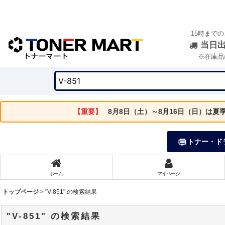
15時まで
当日
※在庫品
【重要】
8月8日（土）～8月16日（日）は
トナー・ド
ホーム
マイページ
トップページ
>
"V-851"
の
検索結果
"V-851"
の
検索結果