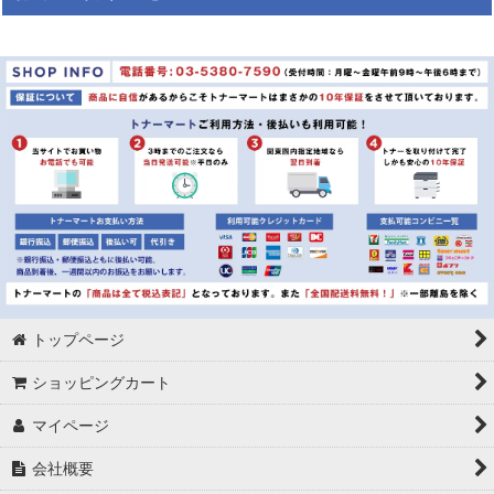
絞り込む
レターケース&メール便専用ケース&紙袋
胡蝶蘭:ハイグレード
胡蝶蘭:スタンダード
胡蝶蘭:ミディ
胡蝶蘭:化粧蘭
クッション封筒
コピー用紙
トップページ
ショッピングカート
カラーペーパー
マイページ
キングジム：テプラ
会社概要
テプラ：6ｍｍ