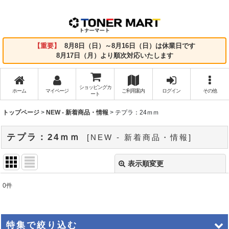
【重要】
8月8日（日）～8月16日（日）は休業日です
8月17日（月）より順次対応いたします
ショッピングカ
ホーム
マイページ
ご利用案内
ログイン
その他
ート
トップページ
>
NEW - 新着商品・情報
>
テプラ：24ｍｍ
テプラ：24ｍｍ
[
NEW - 新着商品・情報
]
表示順変更
閉じる
0
件
表示数
:
並び順
:
特集で絞り込む