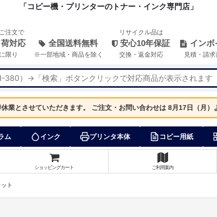
「コピー機・プリンターのトナー・インク専門店」
のご注文で
リサイクル品は
出荷対応
全国送料無料
安心10年保証
インボ
に限り
※一部地域・商品を除く
交換・返金対応
見積・請求
夏季休業とさせていただきます。
ご注文・お問い合わせは 8月17日（月
ラム
インク
プリンタ本体
コピー用紙
ショッピングカート
ご利用案内
レット
ト