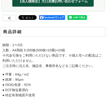
【法人様限定】大口見積お問い合わせフォーム
Facebookでシェア
商品詳細
納期：1〜3日
入数：A4用紙 5,000枚(500枚×10冊)×10箱
※代金引換をご利用いただけない商品です。※個人宅への配送はご
利用いただけません。
ご注文時に法人名、施設名、事務所名などをご記載ください。
● 坪量：64g／m2
● 紙厚：90μm
● ISO白色度：91%
● ECF無塩素漂白
● 特定有害物質不使用