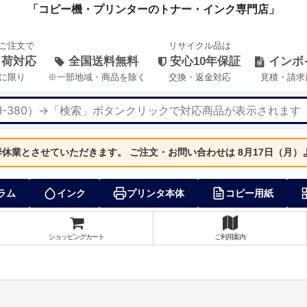
「コピー機・プリンターのトナー・インク専門店」
のご注文で
リサイクル品は
出荷対応
全国送料無料
安心10年保証
インボ
に限り
※一部地域・商品を除く
交換・返金対応
見積・請求
夏季休業とさせていただきます。
ご注文・お問い合わせは 8月17日（月
ラム
インク
プリンタ本体
コピー用紙
ショッピングカート
ご利用案内