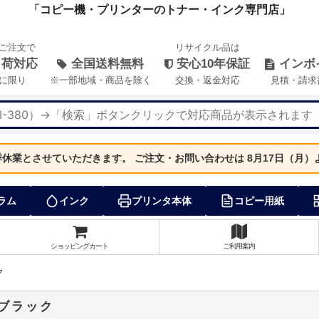
「コピー機・プリンターのトナー・インク専門店」
のご注文で
リサイクル品は
出荷対応
全国送料無料
安心10年保証
インボ
に限り
※一部地域・商品を除く
交換・返金対応
見積・請求
夏季休業とさせていただきます。
ご注文・お問い合わせは 8月17日（月
ラム
インク
プリンタ本体
コピー用紙
ショッピングカート
ご利用案内
ク
 ブラック