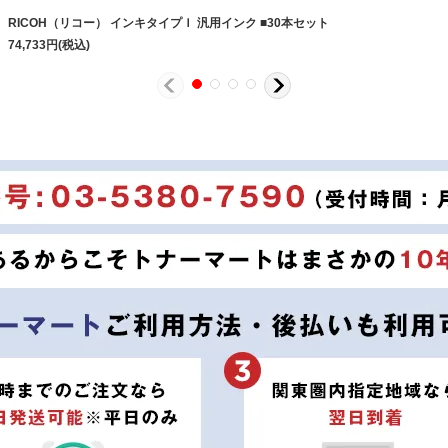
RICOH（リコー） インキタイプＩ 汎用インク ■30本セット
74,733
円
(税込)