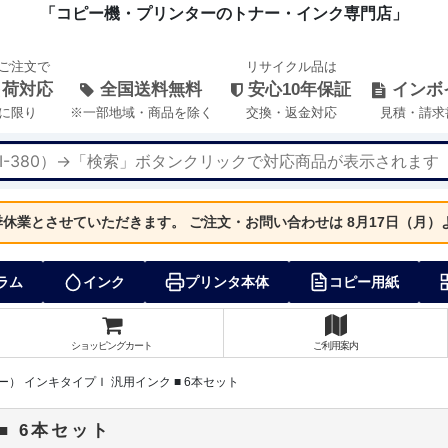
「コピー機・プリンターのトナー・インク専門店」
のご注文で
リサイクル品は
出荷対応
全国送料無料
安心10年保証
インボ
に限り
※一部地域・商品を除く
交換・返金対応
見積・請求
夏季休業とさせていただきます。
ご注文・お問い合わせは 8月17日（月
ラム
インク
プリンタ本体
コピー用紙
ショッピングカート
ご利用案内
コー） インキタイプＩ 汎用インク ■ 6本セット
■ 6本セット