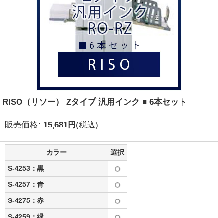
RISO（リソー） Zタイプ 汎用インク ■ 6本セット
販売価格
:
15,681
円
(税込)
カラー
選択
S-4253：黒
S-4257：青
S-4275：赤
S-4259：緑