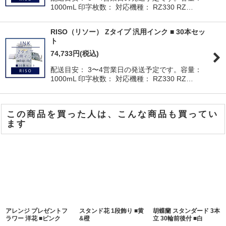
1000mL 印字枚数： 対応機種： RZ330 RZ…
RISO（リソー） Zタイプ 汎用インク ■ 30本セッ
ト
74,733
円
(税込)
配送目安： 3〜4営業日の発送予定です。容量：
1000mL 印字枚数： 対応機種： RZ330 RZ…
この商品を買った人は、こんな商品も買ってい
ます
アレンジ プレゼントフ
スタンド花 1段飾り ■黄
胡蝶蘭 スタンダード 3本
ラワー 洋花 ■ピンク
&橙
立 30輪前後付 ■白