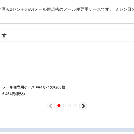
い厚み2センチのA4メール便規格のメール便専用ケースです。 ミシン目
ます
メール便専用ケース ■A4サイズ■200枚
6,464
円
(税込)