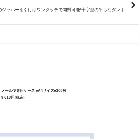
のジッパーを引けばワンタッチで開封可能!十字型の平らなダンボ
メール便専用ケース ■A4サイズ■300枚
9,613
円
(税込)