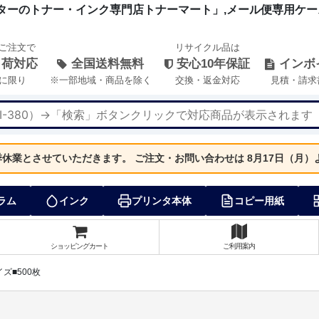
ーのトナー・インク専門店トナーマート」,メール便専用ケース 
のご注文で
リサイクル品は
出荷対応
全国送料無料
安心10年保証
インボ
に限り
※一部地域・商品を除く
交換・返金対応
見積・請求
夏季休業とさせていただきます。
ご注文・お問い合わせは 8月17日（月
ラム
インク
プリンタ本体
コピー用紙
ショッピングカート
ご利用案内
ズ■500枚