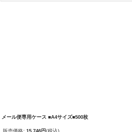
メール便専用ケース ■A4サイズ■500枚
販売価格
:
15,746
円
(税込)