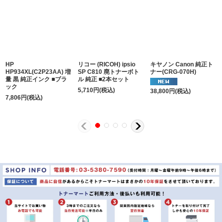
HP
リコー (RICOH) ipsio
キヤノン Canon 純正ト
HP934XL(C2P23AA) 増
SP C810 廃トナーボト
ナー(CRG-070H)
量 黒 純正インク ■ブラ
ル 純正 ■2本セット
ック
5,710
円
(税込)
38,800
円
(税込)
7,806
円
(税込)