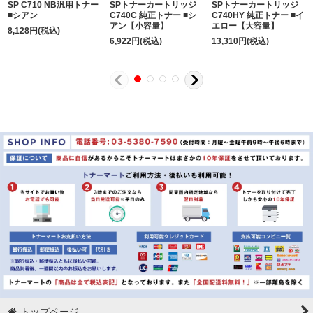
SP C710 NB汎用トナー
SPトナーカートリッジ
SPトナーカートリッジ
■シアン
C740C 純正トナー ■シ
C740HY 純正トナー ■イ
アン【小容量】
エロー【大容量】
8,128
円
(税込)
6,922
円
(税込)
13,310
円
(税込)
トップページ