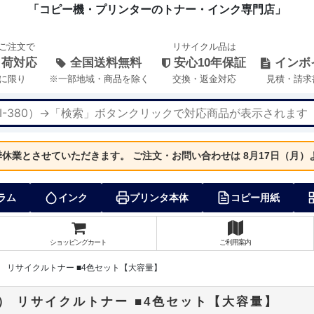
「コピー機・プリンターのトナー・インク専門店」
のご注文で
リサイクル品は
出荷対応
全国送料無料
安心10年保証
インボ
に限り
※一部地域・商品を除く
交換・返金対応
見積・請求
夏季休業とさせていただきます。
ご注文・お問い合わせは 8月17日（月
ラム
インク
プリンタ本体
コピー用紙
ショッピングカート
ご利用案内
2（大） リサイクルトナー ■4色セット【大容量】
2（大） リサイクルトナー ■4色セット【大容量】