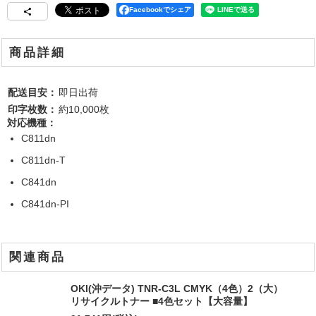
Facebookでシェア
商品詳細
配送目安：
即日出荷
印字枚数：
約10,000枚
対応機種：
C811dn
C811dn-T
C841dn
C841dn-PI
関連商品
OKI(沖データ) TNR-C3L CMYK（4色）2（大）
リサイクルトナー ■4色セット【大容量】