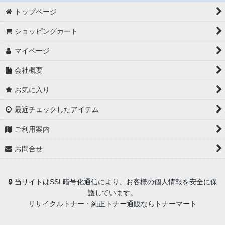
オキ TNR-C3LY2 純正トナー ■イエロー【大容量】
トップページ
オキ TNR-C3LM2 純正トナー ■マゼンダ【大容量】
オキ TNR-C3LC2 純正トナー ■シアン【大容量】
ショッピングカート
オキ TNR-C3LK1 純正トナー ■ブラック
オキ TNR-C3LK3 純正トナー ■ブラック【小容量】
マイページ
オキ TNR-C3LY1 純正トナー ■イエロー
会社概要
オキ TNR-C3LM1 純正トナー ■マゼンダ
オキ TNR-C3LC1 純正トナー ■シアン
お気に入り
オキ TNR-C3LY3 純正トナー ■イエロー【小容量】
オキ TNR-C3LM3 純正トナー ■マゼンダ【小容量】
最近チェックしたアイテム
オキ TNR-C3LC3 純正トナー ■シアン【小容量】
ご利用案内
オキ ID-C3LK 純正 イメージドラム ■ブラック
オキ ID-C3LY 純正 イメージドラム ■イエロー
お問合せ
オキ ID-C3LM 純正 イメージドラム ■マゼンダ
オキ ID-C3LC 純正 イメージドラム ■シアン
🔒 当サイトはSSL暗号化通信により、お客様の個人情報を安全に保
護しています。
リサイクルトナー・純正トナー通販ならトナーマート